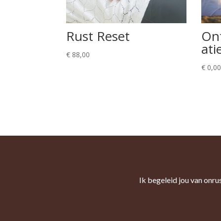
Rust Reset
On
ati
€
88,00
€
0,00
Ik begeleid jou van onru