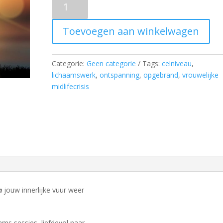
in
je
Toevoegen aan winkelwagen
midlife
aantal
Categorie:
Geen categorie
Tags:
celniveau
,
lichaamswerk
,
ontspanning
,
opgebrand
,
vrouwelijke
midlifecrisis
n
jouw innerlijke vuur weer
aams sessies, liefdevol naar