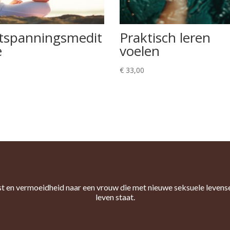
tspanningsmedit
Praktisch leren
e
voelen
€
33,00
st en vermoeidheid naar een vrouw die met nieuwe seksuele levens
leven staat.