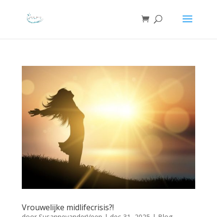
Vrouwelijke midlifecrisis?!
door
SusannevanderVeen
|
dec 31, 2025
|
Blog